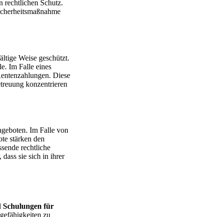
n rechtlichen Schutz.
 Sicherheitsmaßnahme
ältige Weise geschützt.
e. Im Falle eines
 Rentenzahlungen. Diese
etreuung konzentrieren
geboten. Im Falle von
ote stärken den
ssende rechtliche
ass sie sich in ihrer
d
Schulungen für
egefähigkeiten zu