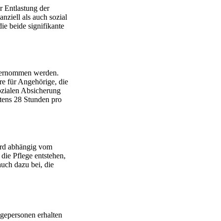
r Entlastung der
nziell als auch sozial
die beide signifikante
ernommen werden.
re für Angehörige, die
ozialen Absicherung
stens 28 Stunden pro
wird abhängig vom
 die Pflege entstehen,
auch dazu bei, die
egepersonen erhalten