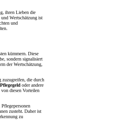
g, ihren Lieben die
 und Wertschätzung ist
achten und
ten.
ebsten kümmern. Diese
be, sondern signalisiert
Form der Wertschätzung,
g zuzugreifen, die durch
Pflegegeld
oder andere
 von diesen Vorteilen
n Pflegepersonen
hnen zusteht. Daher ist
erkennung zu