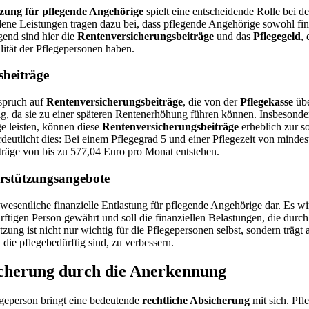
ützung für pflegende Angehörige
spielt eine entscheidende Rolle bei de
ene Leistungen tragen dazu bei, dass pflegende Angehörige sowohl fina
gend sind hier die
Rentenversicherungsbeiträge
und das
Pflegegeld
, 
lität der Pflegepersonen haben.
sbeiträge
spruch auf
Rentenversicherungsbeiträge
, die von der
Pflegekasse
üb
ig, da sie zu einer späteren Rentenerhöhung führen können. Insbesonde
ge leisten, können diese
Rentenversicherungsbeiträge
erheblich zur s
erdeutlicht dies: Bei einem Pflegegrad 5 und einer Pflegezeit von minde
äge von bis zu 577,04 Euro pro Monat entstehen.
erstützungsangebote
e wesentliche finanzielle Entlastung für pflegende Angehörige dar. Es 
ftigen Person gewährt und soll die finanziellen Belastungen, die durch
zung ist nicht nur wichtig für die Pflegepersonen selbst, sondern trägt 
 die pflegebedürftig sind, zu verbessern.
icherung durch die Anerkennung
geperson bringt eine bedeutende
rechtliche Absicherung
mit sich. Pfl