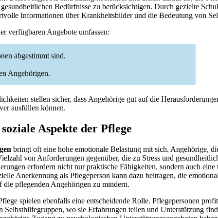
 gesundheitlichen Bedürfnisse zu berücksichtigen. Durch gezielte Sch
volle Informationen über Krankheitsbilder und die Bedeutung von Sel
der verfügbaren Angebote umfassen:
onen abgestimmt sind.
en Angehörigen.
chkeiten stellen sicher, dass Angehörige gut auf die Herausforderungen
iver ausfüllen können.
soziale Aspekte der Pflege
igen
bringt oft eine hohe emotionale Belastung mit sich. Angehörige, di
 Vielzahl von Anforderungen gegenüber, die zu Stress und gesundheitli
rungen erfordern nicht nur praktische Fähigkeiten, sondern auch eine
izielle Anerkennung als Pflegeperson kann dazu beitragen, die emotion
f die pflegenden Angehörigen zu mindern.
flege spielen ebenfalls eine entscheidende Rolle. Pflegepersonen profi
 Selbsthilfegruppen, wo sie Erfahrungen teilen und Unterstützung find