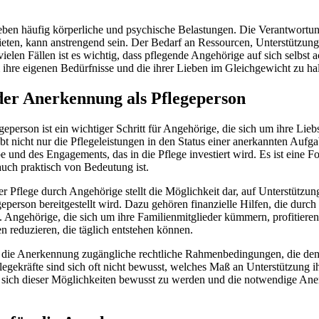
eben häufig körperliche und psychische Belastungen. Die Verantwortun
ieten, kann anstrengend sein. Der Bedarf an Ressourcen, Unterstützung
ielen Fällen ist es wichtig, dass pflegende Angehörige auf sich selbst 
ihre eigenen Bedürfnisse und die ihrer Lieben im Gleichgewicht zu hal
der Anerkennung als Pflegeperson
eperson ist ein wichtiger Schritt für Angehörige, die sich um ihre Li
ebt nicht nur die Pflegeleistungen in den Status einer anerkannten Aufga
 und des Engagements, das in die Pflege investiert wird. Es ist eine 
auch praktisch von Bedeutung ist.
er Pflege durch Angehörige stellt die Möglichkeit dar, auf Unterstützun
eperson bereitgestellt wird. Dazu gehören finanzielle Hilfen, die durch
 Angehörige, die sich um ihre Familienmitglieder kümmern, profitieren
 reduzieren, die täglich entstehen können.
t die Anerkennung zugängliche rechtliche Rahmenbedingungen, die de
flegekräfte sind sich oft nicht bewusst, welches Maß an Unterstützung i
 sich dieser Möglichkeiten bewusst zu werden und die notwendige An