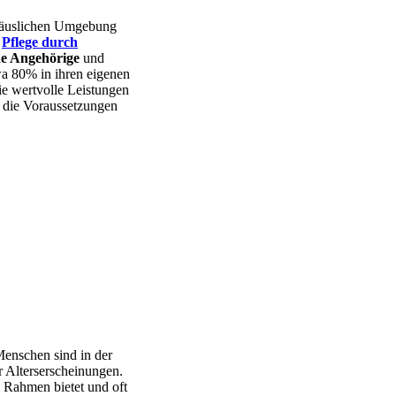
r häuslichen Umgebung
r
Pflege durch
de Angehörige
und
wa 80% in ihren eigenen
sie wertvolle Leistungen
r die Voraussetzungen
Menschen sind in der
 Alterserscheinungen.
n Rahmen bietet und oft