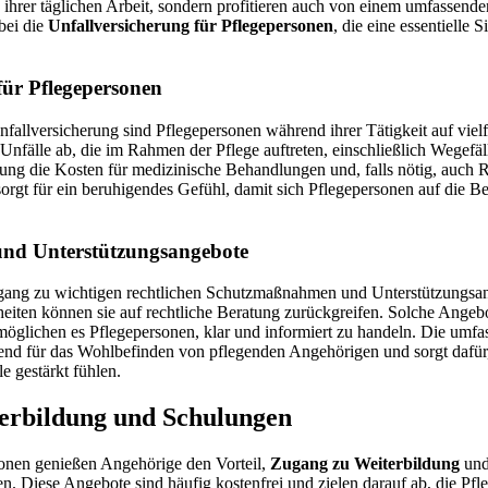
n ihrer täglichen Arbeit, sondern profitieren auch von einem umfassende
bei die
Unfallversicherung für Pflegepersonen
, die eine essentielle
für Pflegepersonen
fallversicherung sind Pflegepersonen während ihrer Tätigkeit auf vielf
Unfälle ab, die im Rahmen der Pflege auftreten, einschließlich Wegefäll
erung die Kosten für medizinische Behandlungen und, falls nötig, auch
orgt für ein beruhigendes Gefühl, damit sich Pflegepersonen auf die B
 und Unterstützungsangebote
ang zu wichtigen rechtlichen Schutzmaßnahmen und Unterstützungsan
eiten können sie auf rechtliche Beratung zurückgreifen. Solche Angeb
möglichen es Pflegepersonen, klar und informiert zu handeln. Die umfa
end für das Wohlbefinden von pflegenden Angehörigen und sorgt dafür, d
e gestärkt fühlen.
erbildung und Schulungen
rsonen genießen Angehörige den Vorteil,
Zugang zu Weiterbildung
un
en. Diese Angebote sind häufig kostenfrei und zielen darauf ab, die Pfl