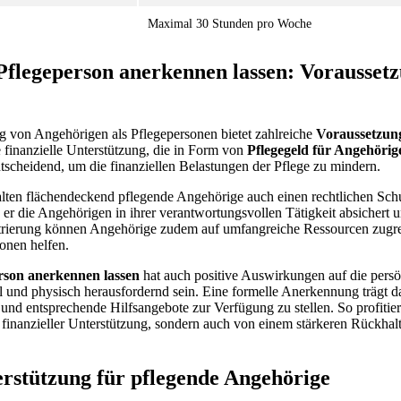
Maximal 30 Stunden pro Woche
Pflegeperson anerkennen lassen: Vorausset
g von Angehörigen als Pflegepersonen bietet zahlreiche
Voraussetzung
ie finanzielle Unterstützung, die in Form von
Pflegegeld für Angehörig
ntscheidend, um die finanziellen Belastungen der Pflege zu mindern.
ten flächendeckend pflegende Angehörige auch einen rechtlichen Schut
er die Angehörigen in ihrer verantwortungsvollen Tätigkeit absichert u
strierung können Angehörige zudem auf umfangreiche Ressourcen zugrei
ionen helfen.
rson anerkennen lassen
hat auch positive Auswirkungen auf die persön
 und physisch herausfordernd sein. Eine formelle Anerkennung trägt da
und entsprechende Hilfsangebote zur Verfügung zu stellen. So profitie
finanzieller Unterstützung, sondern auch von einem stärkeren Rückhalt
erstützung für pflegende Angehörige