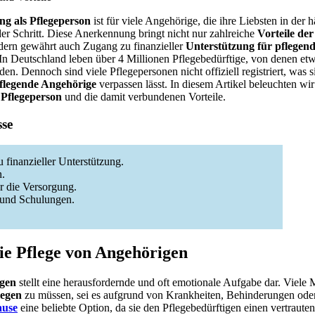
g als Pflegeperson
ist für viele Angehörige, die ihre Liebsten in de
der Schritt. Diese Anerkennung bringt nicht nur zahlreiche
Vorteile de
dern gewährt auch Zugang zu finanzieller
Unterstützung für pflegen
 In Deutschland leben über 4 Millionen Pflegebedürftige, von denen et
n. Dennoch sind viele Pflegepersonen nicht offiziell registriert, was 
flegende Angehörige
verpassen lässt. In diesem Artikel beleuchten wi
Pflegeperson
und die damit verbundenen Vorteile.
sse
finanzieller Unterstützung.
n.
ür die Versorgung.
n und Schulungen.
ie Pflege von Angehörigen
igen
stellt eine herausfordernde und oft emotionale Aufgabe dar. Viele 
legen
zu müssen, sei es aufgrund von Krankheiten, Behinderungen oder
ause
eine beliebte Option, da sie den Pflegebedürftigen einen vertraute