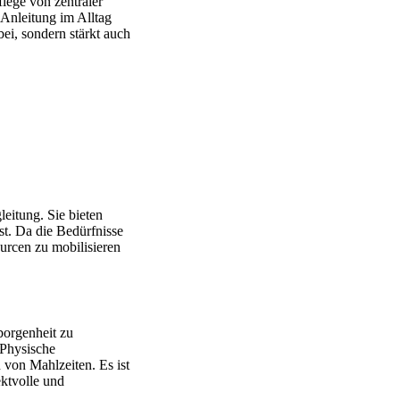
lege von zentraler
 Anleitung im Alltag
bei, sondern stärkt auch
eitung. Sie bieten
st. Da die Bedürfnisse
ourcen zu mobilisieren
borgenheit zu
 Physische
 von Mahlzeiten. Es ist
ektvolle und