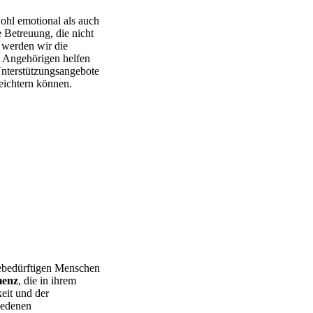
ohl emotional als auch
e Betreuung, die nicht
l werden wir die
e Angehörigen helfen
Unterstützungsangebote
leichtern können.
gebedürftigen Menschen
menz
, die in ihrem
eit und der
iedenen