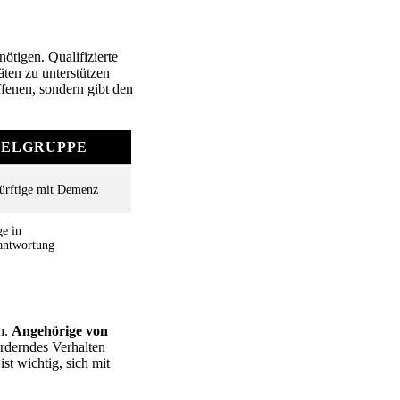
ötigen. Qualifizierte
äten zu unterstützen
ffenen, sondern gibt den
IELGRUPPE
ürftige mit Demenz
e in
antwortung
h.
Angehörige von
rderndes Verhalten
st wichtig, sich mit