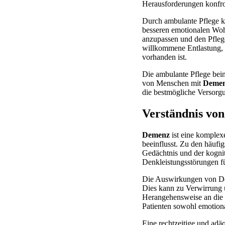
Herausforderungen konfront
Durch ambulante Pflege 
besseren emotionalen Wohl
anzupassen und den Pflegep
willkommene Entlastung, a
vorhanden ist.
Die ambulante Pflege bein
von Menschen mit
Deme
die bestmögliche Versorgu
Verständnis vo
Demenz
ist eine komplexe
beeinflusst. Zu den häufi
Gedächtnis und der kogn
Denkleistungsstörungen f
Die Auswirkungen von Dem
Dies kann zu Verwirrung 
Herangehensweise an die
Patienten sowohl emotiona
Eine rechtzeitige und adä