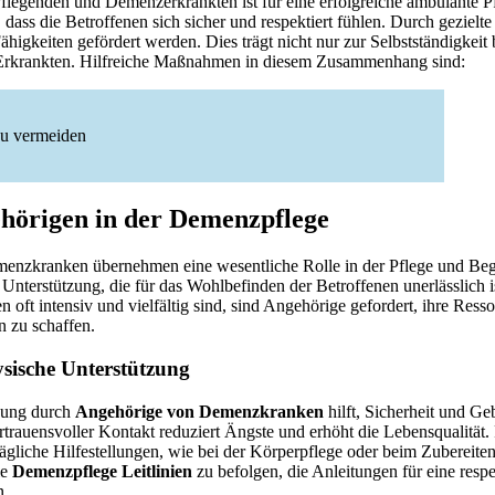
legenden und Demenzerkrankten ist für eine erfolgreiche ambulante Pf
 dass die Betroffenen sich sicher und respektiert fühlen. Durch gezielte
higkeiten gefördert werden. Dies trägt nicht nur zur Selbstständigkeit 
 Erkrankten. Hilfreiche Maßnahmen in diesem Zusammenhang sind:
zu vermeiden
ehörigen in der Demenzpflege
nzkranken übernehmen eine wesentliche Rolle in der Pflege und Begl
Unterstützung, die für das Wohlbefinden der Betroffenen unerlässlich i
oft intensiv und vielfältig sind, sind Angehörige gefordert, ihre Ress
n zu schaffen.
sische Unterstützung
zung durch
Angehörige von Demenzkranken
hilft, Sicherheit und Ge
vertrauensvoller Kontakt reduziert Ängste und erhöht die Lebensqualität.
tägliche Hilfestellungen, wie bei der Körperpflege oder beim Zubereiten
ie
Demenzpflege Leitlinien
zu befolgen, die Anleitungen für eine resp
n.