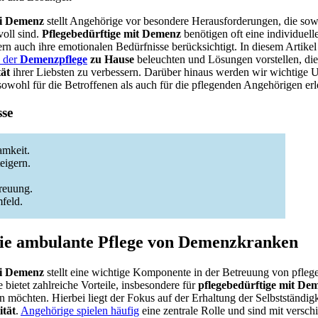
ei Demenz
stellt Angehörige vor besondere Herausforderungen, die sow
voll sind.
Pflegebedürftige mit Demenz
benötigen oft eine individuell
ern auch ihre emotionalen Bedürfnisse berücksichtigt. In diesem Artike
 der
Demenzpflege
zu Hause
beleuchten und Lösungen vorstellen, di
ät
ihrer Liebsten zu verbessern. Darüber hinaus werden wir wichtige 
 sowohl für die Betroffenen als auch für die pflegenden Angehörigen er
sse
amkeit.
eigern.
treuung.
feld.
die ambulante Pflege von Demenzkranken
ei Demenz
stellt eine wichtige Komponente in der Betreuung von pfle
 bietet zahlreiche Vorteile, insbesondere für
pflegebedürftige mit De
möchten. Hierbei liegt der Fokus auf der Erhaltung der Selbstständigk
ität
.
Angehörige spielen häufig
eine zentrale Rolle und sind mit versch