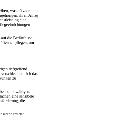
eiben, was oft zu einem
ngehörigen, ihren Alltag
enstleistung eine
Pflegeeinrichtungen
 auf die Bedürfnisse
räften zu pflegen, um
igen tiefgreifend
verschlechtert sich das
nkungen zu
ben zu bewältigen.
achen eine sensibele
sforderung, die
ensstandard der