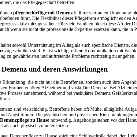
iert, die das Pflegegeschäft betreffen.
können
pflegebedürftige mit Demenz
in ihrer vertrauten Umgebung bl
befinden führt. Die Flexibilität dieser Pflegeform ermöglicht es den A
rozess aktiv mitzugestalten. Für viele Familien bietet diese Art der Di
uch wenn sie nicht die professionelle Expertise ersetzen kann, die in 
haltet sowohl Unterstützung im Alltag als auch spezifische Dienste, die
nz
zugeschnitten sind. Es ist wichtig, offene Kommunikation mit Fachk
ng zu gewährleisten und auftretende Probleme rechtzeitig zu angehen.
n Demenz und deren Auswirkungen
 Erkrankung, die nicht nur die Betroffenen, sondern auch ihre Angehör
gsten Formen gehören Alzheimer und vaskuläre Demenz. Bei Alzheimer 
itive Prozess zunehmend, während bei vaskulärer Demenz Gefäßerkra
ühren.
enz sind vielschichtig. Betroffene haben oft Mühe, alltägliche Aufga
und Angst führen. Die psychischen und physischen Einschränkungen m
Demenzpflege zu Hause
notwendig. Angehörige stehen vor der Herau
l als auch physisch zu unterstützen.
quate Demenzpflege zu Hause spielt eine Schlüsselrolle dabei, den Leb