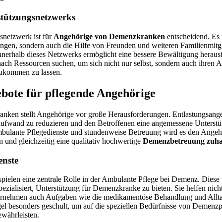
stützungsnetzwerks
gsnetzwerk ist für
Angehörige von Demenzkranken
entscheidend. Es 
tungen, sondern auch die Hilfe von Freunden und weiteren Familienmit
nerhalb dieses Netzwerks ermöglicht eine bessere Bewältigung herausf
nach Ressourcen suchen, um sich nicht nur selbst, sondern auch ihren 
zukommen zu lassen.
bote für pflegende Angehörige
nken stellt Angehörige vor große Herausforderungen. Entlastungsange
eaufwand zu reduzieren und den Betroffenen eine angemessene Unterstü
mbulante Pflegedienste und stundenweise Betreuung wird es den Angehö
n und gleichzeitig eine qualitativ hochwertige
Demenzbetreuung zuha
enste
pielen eine zentrale Rolle in der Ambulante Pflege bei Demenz. Diese 
spezialisiert, Unterstützung für Demenzkranke zu bieten. Sie helfen nicht
ernehmen auch Aufgaben wie die medikamentöse Behandlung und Allta
gel besonders geschult, um auf die speziellen Bedürfnisse von Demenz
ewährleisten.