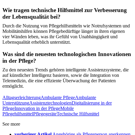
Wie tragen technische Hilfsmittel zur Verbesserung
der Lebensqualität bei?
Durch die Nutzung von Pflegehilfsmitteln wie Notrufsystemen und
Mobilitätshilfen können Pflegebedürftige länger in ihren eigenen
vier Wänden leben, was ihr Gefühl von Unabhängigkeit und
Lebensqualität erheblich unterstützt.
Was sind die neuesten technologischen Innovationen
in der Pflege?
Zu den neuesten Trends gehören intelligente Assistenzsysteme, die
auf künstlicher Intelligenz basieren, sowie die Integration von
Telemedizin, die eine effiziente Überwachung der Patienten
ermöglicht.
Alltagserleichterung
Ambulante Pflege
Ambulante
Unterstützung
Assistenztechnologien
Digitalisierung in der
Pflege
Innovation in der Pflege
Mobile
Pflegehilfsmittel
Pflegegeräte
Technische Hilfsmittel
See more
vorheriger Artikel
Angehörige als Pflegeperson anerkennen