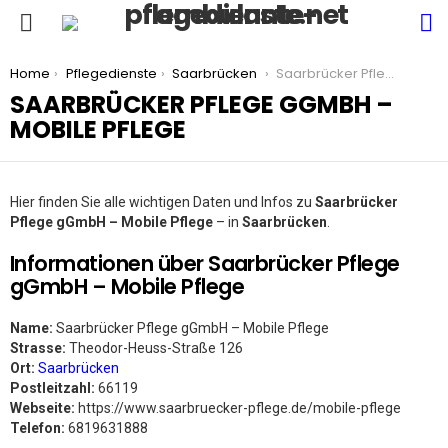
S
Menu
You are here:
Home
Pflegedienste
Saarbrücken
Saarbrücker Pflege gGmbH – Mobile Pflege
SAARBRÜCKER PFLEGE GGMBH –
MOBILE PFLEGE
Hier finden Sie alle wichtigen Daten und Infos zu
Saarbrücker
Pflege gGmbH – Mobile Pflege
– in
Saarbrücken
.
Informationen über Saarbrücker Pflege
gGmbH – Mobile Pflege
Name:
Saarbrücker Pflege gGmbH – Mobile Pflege
Strasse:
Theodor-Heuss-Straße 126
Ort:
Saarbrücken
Postleitzahl:
66119
Webseite:
https://www.saarbruecker-pflege.de/mobile-pflege
Telefon:
6819631888