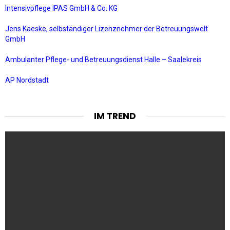
Intensivpflege IPAS GmbH & Co. KG
Jens Kaeske, selbständiger Lizenznehmer der Betreuungswelt
GmbH
Ambulanter Pflege- und Betreuungsdienst Halle – Saalekreis
AP Nordstadt
IM TREND