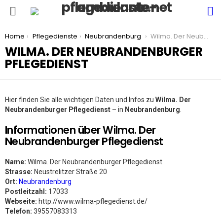
S
Menu
You are here:
Home
Pflegedienste
Neubrandenburg
Wilma. Der Neubrandenburger Pflegedienst
WILMA. DER NEUBRANDENBURGER
PFLEGEDIENST
Hier finden Sie alle wichtigen Daten und Infos zu
Wilma. Der
Neubrandenburger Pflegedienst
– in
Neubrandenburg
.
Informationen über Wilma. Der
Neubrandenburger Pflegedienst
Name:
Wilma. Der Neubrandenburger Pflegedienst
Strasse:
Neustrelitzer Straße 20
Ort:
Neubrandenburg
Postleitzahl:
17033
Webseite:
http://www.wilma-pflegedienst.de/
Telefon:
39557083313