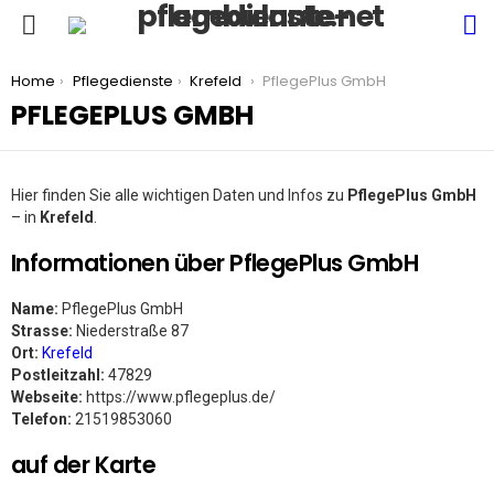
S
Menu
You are here:
Home
Pflegedienste
Krefeld
PflegePlus GmbH
PFLEGEPLUS GMBH
Hier finden Sie alle wichtigen Daten und Infos zu
PflegePlus GmbH
– in
Krefeld
.
Informationen über PflegePlus GmbH
Name:
PflegePlus GmbH
Strasse:
Niederstraße 87
Ort:
Krefeld
Postleitzahl:
47829
Webseite:
https://www.pflegeplus.de/
Telefon:
21519853060
auf der Karte