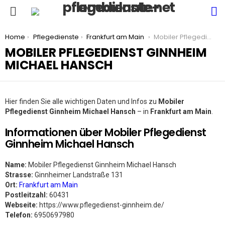
S
Menu
You are here:
Home
Pflegedienste
Frankfurt am Main
Mobiler Pflegedienst Ginnheim Michael Hansch
MOBILER PFLEGEDIENST GINNHEIM
MICHAEL HANSCH
Hier finden Sie alle wichtigen Daten und Infos zu
Mobiler
Pflegedienst Ginnheim Michael Hansch
– in
Frankfurt am Main
.
Informationen über Mobiler Pflegedienst
Ginnheim Michael Hansch
Name:
Mobiler Pflegedienst Ginnheim Michael Hansch
Strasse:
Ginnheimer Landstraße 131
Ort:
Frankfurt am Main
Postleitzahl:
60431
Webseite:
https://www.pflegedienst-ginnheim.de/
Telefon:
6950697980