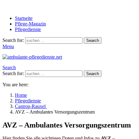
Startseite
Pflege-Magazin
Pflegedienste
Search for:
Search
Menu
Search
Search for:
Search
You are here:
Home
Pflegedienste
Castrop-Rauxel
AVZ – Ambulantes Versorgungszentrum
AVZ – Ambulantes Versorgungszentrum
Hier finden Sie alle wichtigen Daten und Infos zu
AVZ –