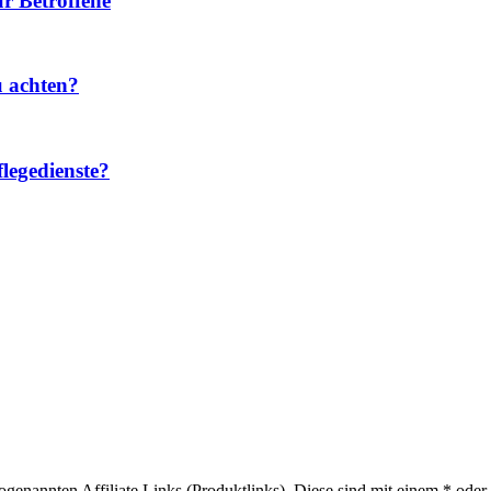
r Betroffene
u achten?
legedienste?
sogenannten Affiliate Links (Produktlinks). Diese sind mit einem * od