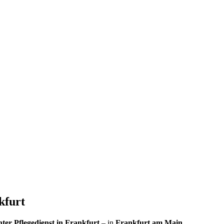
nkfurt
er Pflegedienst in Frankfurt
– in
Frankfurt am Main
.