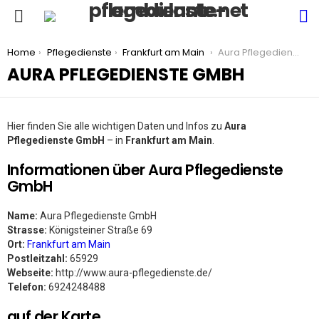
S
Menu
You are here:
Home
Pflegedienste
Frankfurt am Main
Aura Pflegedienste GmbH
AURA PFLEGEDIENSTE GMBH
Hier finden Sie alle wichtigen Daten und Infos zu
Aura
Pflegedienste GmbH
– in
Frankfurt am Main
.
Informationen über Aura Pflegedienste
GmbH
Name:
Aura Pflegedienste GmbH
Strasse:
Königsteiner Straße 69
Ort:
Frankfurt am Main
Postleitzahl:
65929
Webseite:
http://www.aura-pflegedienste.de/
Telefon:
6924248488
auf der Karte