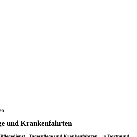
ten
ege und Krankenfahrten
Pflegedienst , Tagespflege und Krankenfahrten
– in
Dortmund
.