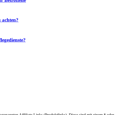
r Betroffene
u achten?
legedienste?
sogenannten Affiliate Links (Produktlinks). Diese sind mit einem * od