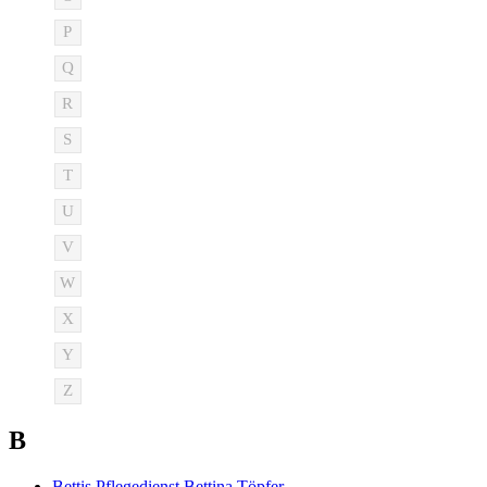
P
Q
R
S
T
U
V
W
X
Y
Z
B
Bettis Pflegedienst Bettina Töpfer