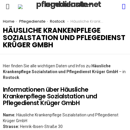
S
Menu
You are here:
Home
Pflegedienste
Rostock
Häusliche Krankenpflege Sozialstation und Pflegedienst Krüger GmbH
HÄUSLICHE KRANKENPFLEGE
SOZIALSTATION UND PFLEGEDIENST
KRÜGER GMBH
Hier finden Sie alle wichtigen Daten und Infos zu
Häusliche
Krankenpflege Sozialstation und Pflegedienst Krüger GmbH
– in
Rostock
.
Informationen über Häusliche
Krankenpflege Sozialstation und
Pflegedienst Krüger GmbH
Name:
Häusliche Krankenpflege Sozialstation und Pflegedienst
Krüger GmbH
Strasse:
Henrik-Ibsen-Straße 30