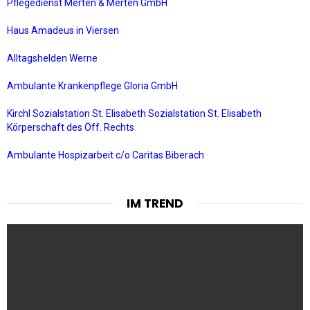
Pflegedienst Merten & Merten GmbH
Haus Amadeus in Viersen
Alltagshelden Werne
Ambulante Krankenpflege Gloria GmbH
Kirchl Sozialstation St. Elisabeth Sozialstation St. Elisabeth
Körperschaft des Öff. Rechts
Ambulante Hospizarbeit c/o Caritas Biberach
IM TREND