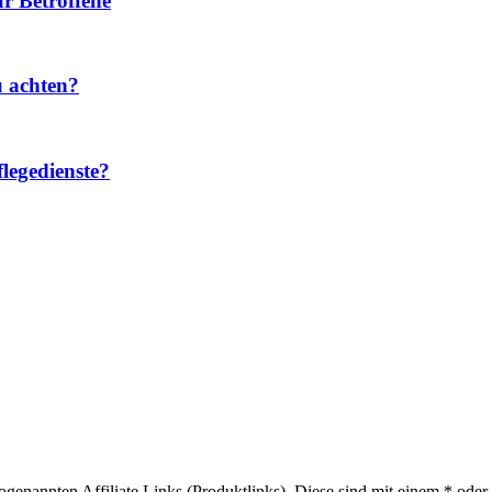
r Betroffene
u achten?
legedienste?
sogenannten Affiliate Links (Produktlinks). Diese sind mit einem * od