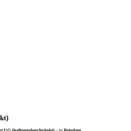
nkt)
nst UG (haftungsbeschränkt)
– in
Potsdam
.