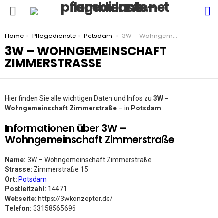
S
Menu
You are here:
Home
Pflegedienste
Potsdam
3W – Wohngemeinschaft Zimmerstraße
3W – WOHNGEMEINSCHAFT
ZIMMERSTRASSE
Hier finden Sie alle wichtigen Daten und Infos zu
3W –
Wohngemeinschaft Zimmerstraße
– in
Potsdam
.
Informationen über 3W –
Wohngemeinschaft Zimmerstraße
Name:
3W – Wohngemeinschaft Zimmerstraße
Strasse:
Zimmerstraße 15
Ort:
Potsdam
Postleitzahl:
14471
Webseite:
https://3wkonzepter.de/
Telefon:
33158565696