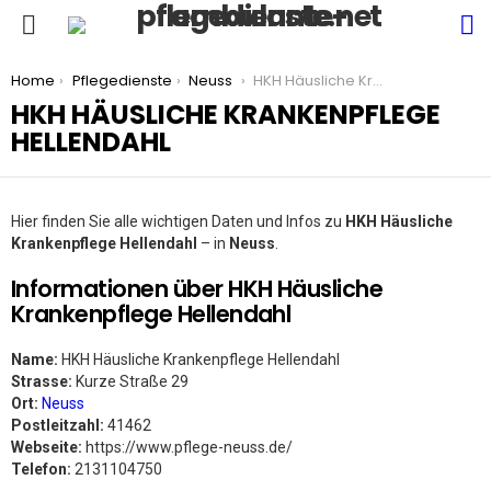
S
Menu
You are here:
Home
Pflegedienste
Neuss
HKH Häusliche Krankenpflege Hellendahl
HKH HÄUSLICHE KRANKENPFLEGE
HELLENDAHL
Hier finden Sie alle wichtigen Daten und Infos zu
HKH Häusliche
Krankenpflege Hellendahl
– in
Neuss
.
Informationen über HKH Häusliche
Krankenpflege Hellendahl
Name:
HKH Häusliche Krankenpflege Hellendahl
Strasse:
Kurze Straße 29
Ort:
Neuss
Postleitzahl:
41462
Webseite:
https://www.pflege-neuss.de/
Telefon:
2131104750