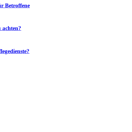
r Betroffene
u achten?
legedienste?