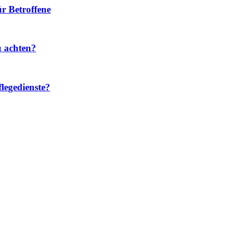
r Betroffene
u achten?
legedienste?