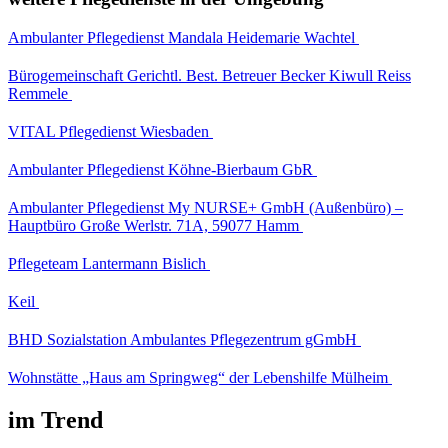
Ambulanter Pflegedienst Mandala Heidemarie Wachtel
Bürogemeinschaft Gerichtl. Best. Betreuer Becker Kiwull Reiss
Remmele
VITAL Pflegedienst Wiesbaden
Ambulanter Pflegedienst Köhne-Bierbaum GbR
Ambulanter Pflegedienst My NURSE+ GmbH (Außenbüro) –
Hauptbüro Große Werlstr. 71A, 59077 Hamm
Pflegeteam Lantermann Bislich
Keil
BHD Sozialstation Ambulantes Pflegezentrum gGmbH
Wohnstätte „Haus am Springweg“ der Lebenshilfe Mülheim
im Trend