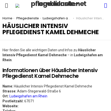
S
Menu
You are here:
Home
Pflegedienste
Ludwigshafen am Rhein
Häuslicher Intensiv Pflegedienst Kamel Dehmeche
HÄUSLICHER INTENSIV
PFLEGEDIENST KAMEL DEHMECHE
Hier finden Sie alle wichtigen Daten und Infos zu
Häuslicher
Intensiv Pflegedienst Kamel Dehmeche
– in
Ludwigshafen am
Rhein
.
Informationen über Häuslicher Intensiv
Pflegedienst Kamel Dehmeche
Name:
Häuslicher Intensiv Pflegedienst Kamel Dehmeche
Strasse:
Adam-Stegerwald-Straße 6
Ort:
Ludwigshafen am Rhein
Postleitzahl:
67071
Webseite: