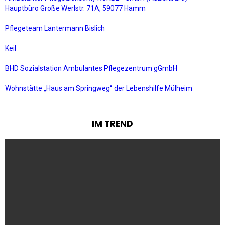
Hauptbüro Große Werlstr. 71A, 59077 Hamm
Pflegeteam Lantermann Bislich
Keil
BHD Sozialstation Ambulantes Pflegezentrum gGmbH
Wohnstätte „Haus am Springweg“ der Lebenshilfe Mülheim
IM TREND