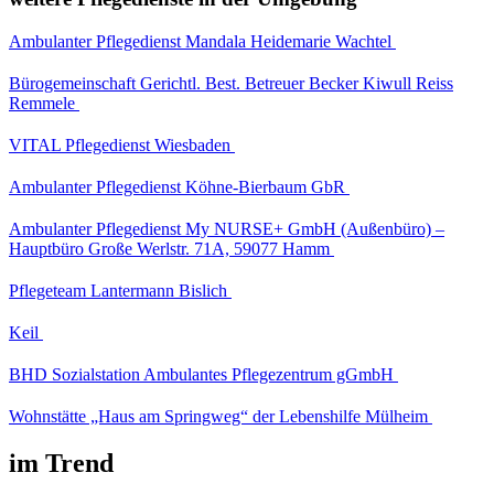
Ambulanter Pflegedienst Mandala Heidemarie Wachtel
Bürogemeinschaft Gerichtl. Best. Betreuer Becker Kiwull Reiss
Remmele
VITAL Pflegedienst Wiesbaden
Ambulanter Pflegedienst Köhne-Bierbaum GbR
Ambulanter Pflegedienst My NURSE+ GmbH (Außenbüro) –
Hauptbüro Große Werlstr. 71A, 59077 Hamm
Pflegeteam Lantermann Bislich
Keil
BHD Sozialstation Ambulantes Pflegezentrum gGmbH
Wohnstätte „Haus am Springweg“ der Lebenshilfe Mülheim
im Trend