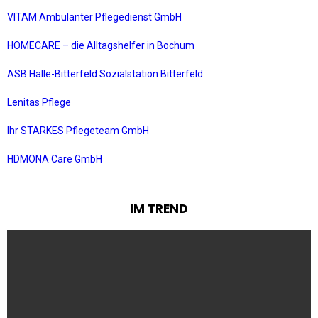
VITAM Ambulanter Pflegedienst GmbH
HOMECARE – die Alltagshelfer in Bochum
ASB Halle-Bitterfeld Sozialstation Bitterfeld
Lenitas Pflege
Ihr STARKES Pflegeteam GmbH
HDMONA Care GmbH
IM TREND