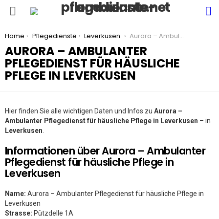
S
Menu
You are here:
Home
Pflegedienste
Leverkusen
Aurora – Ambulanter Pflegedienst für häusliche Pflege in Leverkusen
AURORA – AMBULANTER
PFLEGEDIENST FÜR HÄUSLICHE
PFLEGE IN LEVERKUSEN
Hier finden Sie alle wichtigen Daten und Infos zu
Aurora –
Ambulanter Pflegedienst für häusliche Pflege in Leverkusen
– in
Leverkusen
.
Informationen über Aurora – Ambulanter
Pflegedienst für häusliche Pflege in
Leverkusen
Name:
Aurora – Ambulanter Pflegedienst für häusliche Pflege in
Leverkusen
Strasse:
Pützdelle 1A