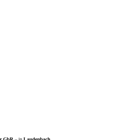
er GbR
– in
Laudenbach
.