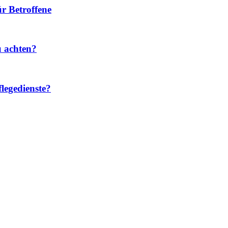
r Betroffene
u achten?
legedienste?