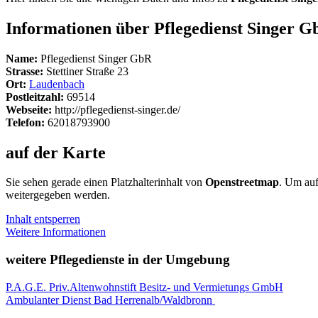
Informationen über Pflegedienst Singer G
Name:
Pflegedienst Singer GbR
Strasse:
Stettiner Straße 23
Ort:
Laudenbach
Postleitzahl:
69514
Webseite:
http://pflegedienst-singer.de/
Telefon:
62018793900
auf der Karte
Sie sehen gerade einen Platzhalterinhalt von
Openstreetmap
. Um auf
weitergegeben werden.
Inhalt entsperren
Weitere Informationen
weitere Pflegedienste in der Umgebung
P.A.G.E. Priv.Altenwohnstift Besitz- und Vermietungs GmbH
Ambulanter Dienst Bad Herrenalb/Waldbronn