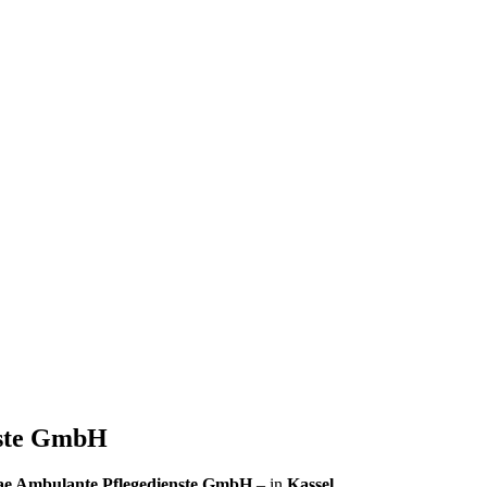
nste GmbH
e Ambulante Pflegedienste GmbH
– in
Kassel
.