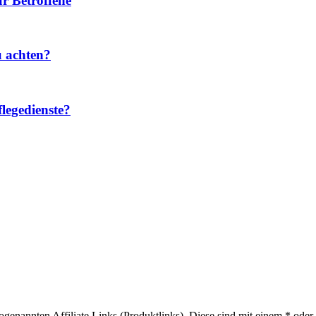
r Betroffene
u achten?
legedienste?
sogenannten Affiliate Links (Produktlinks). Diese sind mit einem * od