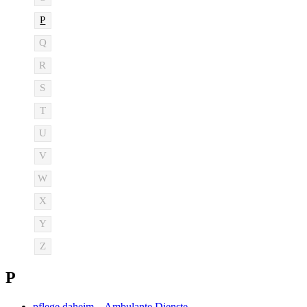
P
Q
R
S
T
U
V
W
X
Y
Z
P
pflege daheim – Ambulante Dienste