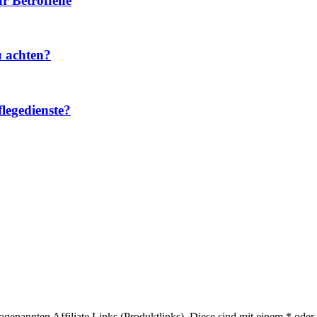
r Betroffene
u achten?
legedienste?
sogenannten Affiliate Links (Produktlinks). Diese sind mit einem * od