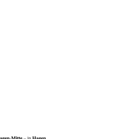
agen-Mitte
– in
Hagen
.