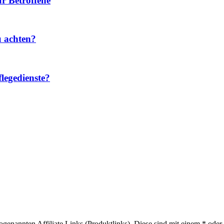
r Betroffene
u achten?
legedienste?
sogenannten Affiliate Links (Produktlinks). Diese sind mit einem * od