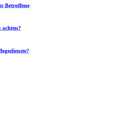
r Betroffene
u achten?
legedienste?