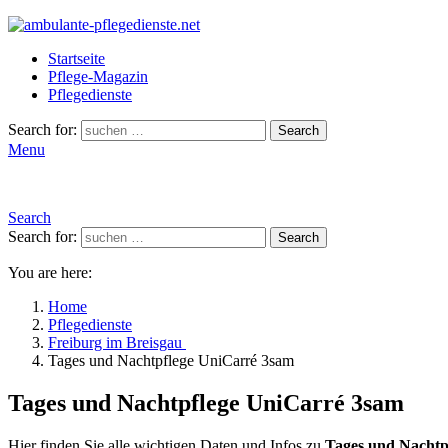
Startseite
Pflege-Magazin
Pflegedienste
Search for:
Search
Menu
Search
Search for:
Search
You are here:
Home
Pflegedienste
Freiburg im Breisgau
Tages und Nachtpflege UniCarré 3sam
Tages und Nachtpflege UniCarré 3sam
Hier finden Sie alle wichtigen Daten und Infos zu
Tages und Nachtp