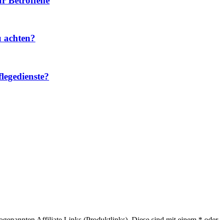
r Betroffene
u achten?
legedienste?
sogenannten Affiliate Links (Produktlinks). Diese sind mit einem * od