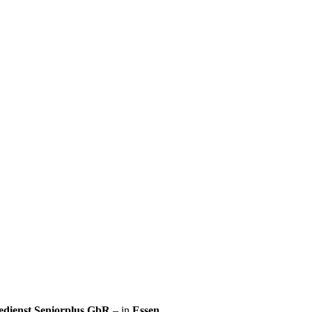
edienst Seniorplus GbR
– in
Essen
.