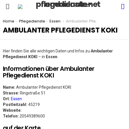
S
Menu
You are here:
Home
Pflegedienste
Essen
Ambulanter Pflegedienst KOKI
AMBULANTER PFLEGEDIENST KOKI
Hier finden Sie alle wichtigen Daten und Infos zu
Ambulanter
Pflegedienst KOKI
– in
Essen
.
Informationen über Ambulanter
Pflegedienst KOKI
Name:
Ambulanter Pflegedienst KOKI
Strasse:
Ringstraße 51
Ort:
Essen
Postleitzahl:
45219
Webseite:
Telefon:
20549389600
auf der Karte