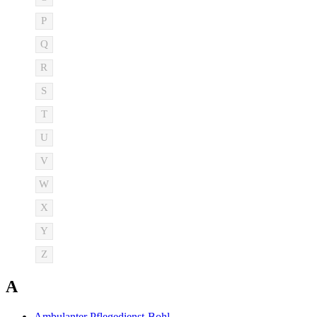
P
Q
R
S
T
U
V
W
X
Y
Z
A
Ambulanter Pflegedienst-Bohl