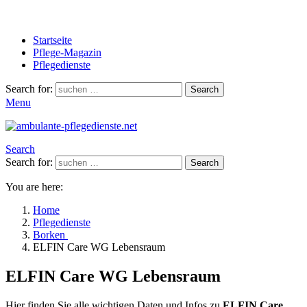
Startseite
Pflege-Magazin
Pflegedienste
Search for:
Search
Menu
Search
Search for:
Search
You are here:
Home
Pflegedienste
Borken
ELFIN Care WG Lebensraum
ELFIN Care WG Lebensraum
Hier finden Sie alle wichtigen Daten und Infos zu
ELFIN Care