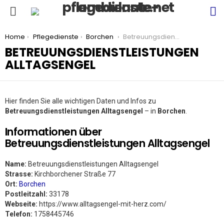
S
Menu
You are here:
Home
Pflegedienste
Borchen
Betreuungsdienstleistungen Alltagsengel
BETREUUNGSDIENSTLEISTUNGEN
ALLTAGSENGEL
Hier finden Sie alle wichtigen Daten und Infos zu
Betreuungsdienstleistungen Alltagsengel
– in
Borchen
.
Informationen über
Betreuungsdienstleistungen Alltagsengel
Name:
Betreuungsdienstleistungen Alltagsengel
Strasse:
Kirchborchener Straße 77
Ort:
Borchen
Postleitzahl:
33178
Webseite:
https://www.alltagsengel-mit-herz.com/
Telefon:
1758445746