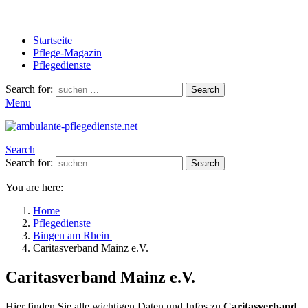
Startseite
Pflege-Magazin
Pflegedienste
Search for:
Search
Menu
Search
Search for:
Search
You are here:
Home
Pflegedienste
Bingen am Rhein
Caritasverband Mainz e.V.
Caritasverband Mainz e.V.
Hier finden Sie alle wichtigen Daten und Infos zu
Caritasverband