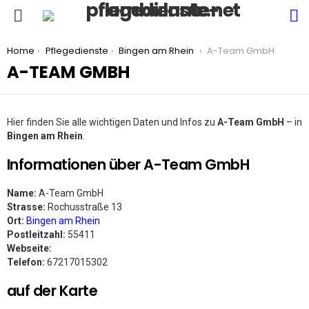
S
Menu
You are here:
Home
Pflegedienste
Bingen am Rhein
A-Team GmbH
A-TEAM GMBH
Hier finden Sie alle wichtigen Daten und Infos zu
A-Team GmbH
– in
Bingen am Rhein
.
Informationen über A-Team GmbH
Name:
A-Team GmbH
Strasse:
Rochusstraße 13
Ort:
Bingen am Rhein
Postleitzahl:
55411
Webseite:
Telefon:
67217015302
auf der Karte