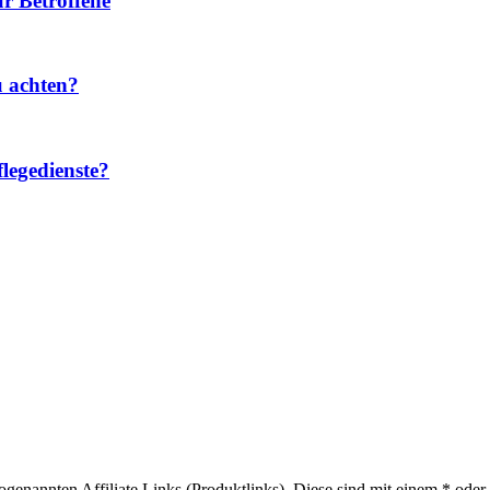
r Betroffene
u achten?
legedienste?
sogenannten Affiliate Links (Produktlinks). Diese sind mit einem * od