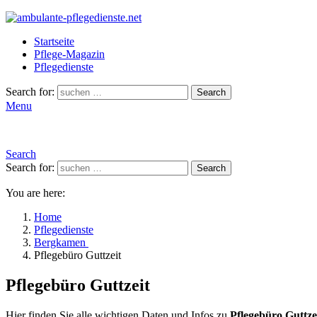
Startseite
Pflege-Magazin
Pflegedienste
Search for:
Search
Menu
Search
Search for:
Search
You are here:
Home
Pflegedienste
Bergkamen
Pflegebüro Guttzeit
Pflegebüro Guttzeit
Hier finden Sie alle wichtigen Daten und Infos zu
Pflegebüro Guttze