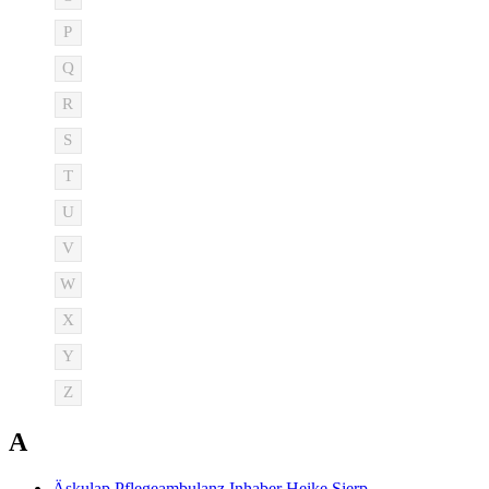
P
Q
R
S
T
U
V
W
X
Y
Z
A
Äskulap Pflegeambulanz Inhaber Heike Sierp