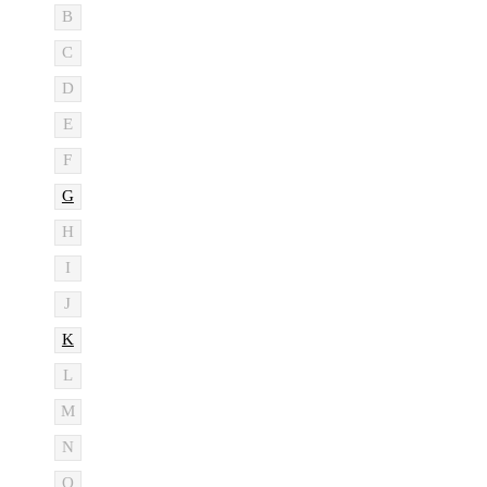
B
C
D
E
F
G
H
I
J
K
L
M
N
O