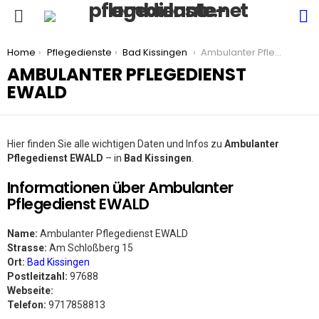
S
Menu
You are here:
Home
Pflegedienste
Bad Kissingen
Ambulanter Pflegedienst EWALD
AMBULANTER PFLEGEDIENST
EWALD
Hier finden Sie alle wichtigen Daten und Infos zu
Ambulanter
Pflegedienst EWALD
– in
Bad Kissingen
.
Informationen über Ambulanter
Pflegedienst EWALD
Name:
Ambulanter Pflegedienst EWALD
Strasse:
Am Schloßberg 15
Ort:
Bad Kissingen
Postleitzahl:
97688
Webseite:
Telefon:
9717858813