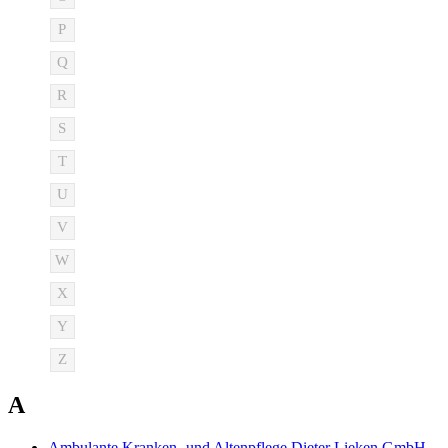
P
Q
R
S
T
U
V
W
X
Y
Z
A
Ambulante Kranken- und Altenpflege Dieter Lieken GmbH