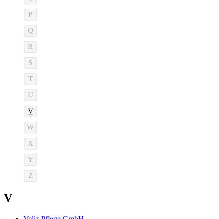
P
Q
R
S
T
U
V
W
X
Y
Z
V
Veliz Pflege GmbH