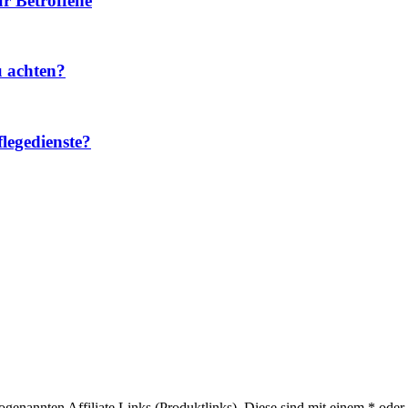
r Betroffene
u achten?
legedienste?
sogenannten Affiliate Links (Produktlinks). Diese sind mit einem * od