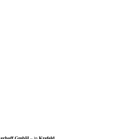
ckerhoff GmbH
– in
Krefeld
.