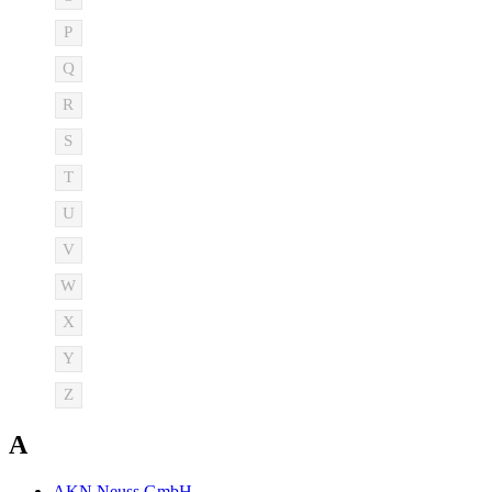
P
Q
R
S
T
U
V
W
X
Y
Z
A
AKN Neuss GmbH